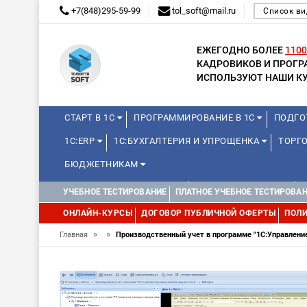
+7(848)295-59-99
tol_soft@mail.ru
Список ви
ЕЖЕГОДНО БОЛЕЕ
1100
КАДРОВИКОВ И ПРОГ
ИСПОЛЬЗУЮТ НАШИ КУ
СТАРТ В 1С
ПРОГРАММИРОВАНИЕ В 1С
ПОДГО
1С:ERP
1С:БУХГАЛТЕРИЯ И УПРОЩЕНКА
ТОРГО
БЮДЖЕТНИКАМ
КУРСЫ ДЛЯ ШКОЛЬНИКОВ
ДЛЯ ШКОЛЬНИКОВ
УЧЕБНОЕ ТЕСТИРОВАНИЕ
ПЛАТНОЕ УЧЕБНОЕ ТЕСТИРОВА
WEB, JAVA И ANDROID
ОНЛАЙН-КУРСЫ
ДОГОВОР ПУБЛИЧНОЙ ОФЕРТЫ
ПОЛИ
»
»
Главная
Производственный учет в программе "1С:Управлени