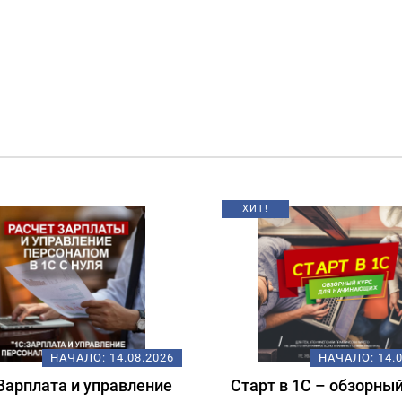
Т!
НАЧАЛО:
14.08.2026
НАЧАЛО:
1
рт в 1С – обзорный курс
Подготовка к экз