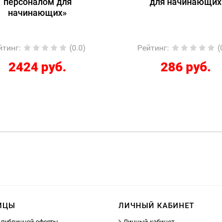
для начинающих
1С:Специалист-конс
1С:ERP 2.5.
Регламентированны
Рейтинг
:
(0.0)
Рейтинг
:
286 руб.
12267 руб
ИЦЫ
ЛИЧНЫЙ КАБИНЕТ
 публичной оферты
Личный кабинет