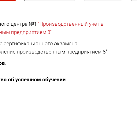
бного центра №1
"Производственный учет в
ным предприятием 8"
че сертификационного экзамена
авление производственным предприятием 8"
ов
.
тво об успешном обучении
.