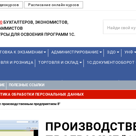
деокурсов
Расписание онлайн-курсов
0
БУХГАЛТЕРОВ, ЭКОНОМИСТОВ,
РАММИСТОВ
РСЫ ДЛЯ ОСВОЕНИЯ ПРОГРАММ 1С.
ТОВКА К ЭКЗАМЕНАМ
АДМИНИСТРИРОВАНИЕ
ЭДО
УНФ
ВЛЯ И РОЗНИЦА
ТОРГОВЛЯ И СКЛАД
1С:ДОКУМЕНТООБОРОТ
1С:УПРАВЛЕНИЕ ХОЛДИНГОМ
УПРАВЛЕНИЕ ПРОЕКТАМИ
УПРАВ
НИЕ
ПОЛЕЗНЫЕ ССЫЛКИ
ТИКА ОБРАБОТКИ ПЕРСОНАЛЬНЫХ ДАННЫХ
е производственным предприятием 8"
ПРОИЗВОДСТВЕ