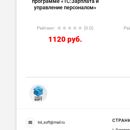
лата и
персоналом для
алом»
начинающих»
(0.0)
Рейтинг
:
(0.0)
2424 руб.
СТРАН
tol_soft@mail.ru
Договор