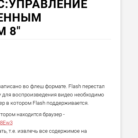
С:УПРАВЛЕНИЕ
ЕННЫМ
 8"
записано во флеш формате. Flash перестал
му для воспроизведения видео необходимо
ер в котором Flash поддерживается.
тором находится браузер -
uu8Ew3
ь, т.е. извлечь все содержимое на