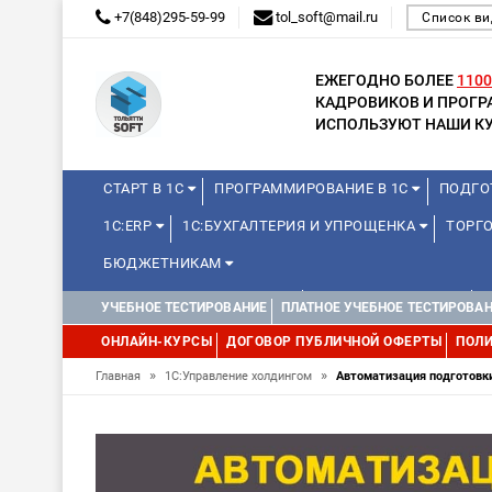
+7(848)295-59-99
tol_soft@mail.ru
Список ви
ЕЖЕГОДНО БОЛЕЕ
1100
КАДРОВИКОВ И ПРОГ
ИСПОЛЬЗУЮТ НАШИ КУ
СТАРТ В 1С
ПРОГРАММИРОВАНИЕ В 1С
ПОДГО
1С:ERP
1С:БУХГАЛТЕРИЯ И УПРОЩЕНКА
ТОРГО
БЮДЖЕТНИКАМ
КУРСЫ ДЛЯ ШКОЛЬНИКОВ
ДЛЯ ШКОЛЬНИКОВ
УЧЕБНОЕ ТЕСТИРОВАНИЕ
ПЛАТНОЕ УЧЕБНОЕ ТЕСТИРОВА
WEB, JAVA И ANDROID
ОНЛАЙН-КУРСЫ
ДОГОВОР ПУБЛИЧНОЙ ОФЕРТЫ
ПОЛИ
»
»
Главная
1С:Управление холдингом
Автоматизация подготовки