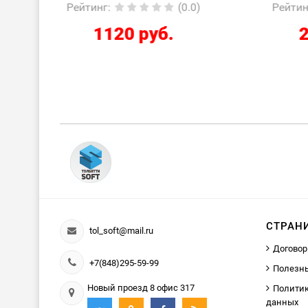
0.0)
Рейтинг
:
(0.0)
Ре
2424 руб.
СТРАН
tol_soft@mail.ru
Договор
+7(848)295-59-99
Полезн
Новый проезд 8 офис 317
Политик
данных