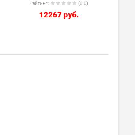
0.0)
Рейтинг
:
(0.0)
Ре
2210 руб.