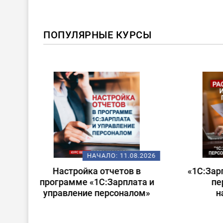
ПОПУЛЯРНЫЕ КУРСЫ
ХИТ!
08.2026
НАЧАЛО:
14.08.2026
 в
«1С:Зарплата и управление
Стар
ата и
персоналом для
лом»
начинающих»