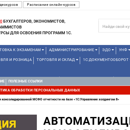
деокурсов
Расписание онлайн-курсов
0
БУХГАЛТЕРОВ, ЭКОНОМИСТОВ,
РАММИСТОВ
РСЫ ДЛЯ ОСВОЕНИЯ ПРОГРАММ 1С.
ТОВКА К ЭКЗАМЕНАМ
АДМИНИСТРИРОВАНИЕ
ЭДО
УНФ
ВЛЯ И РОЗНИЦА
ТОРГОВЛЯ И СКЛАД
1С:ДОКУМЕНТООБОРОТ
1С:УПРАВЛЕНИЕ ХОЛДИНГОМ
УПРАВЛЕНИЕ ПРОЕКТАМИ
УПРАВ
НИЕ
ПОЛЕЗНЫЕ ССЫЛКИ
ТИКА ОБРАБОТКИ ПЕРСОНАЛЬНЫХ ДАННЫХ
 консолидированной МСФО отчетности на базе «1С:Управление холдингом 8»
АВТОМАТИЗАЦ