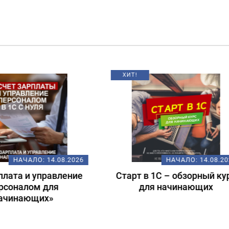
НАЧАЛО:
14.08.2026
НАЧАЛО:
18.
т в 1С – обзорный курс
Подготовка к экзам
для начинающих
1С:Специалист-консул
1С:ERP 2.5.
Регламентированный