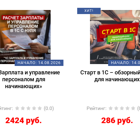
Т!
НАЧАЛО:
14.08.2026
НАЧАЛО:
18
рт в 1С – обзорный курс
Подготовка к экза
для начинающих
1С:Специалист-консу
1С:ERP 2.5.
Регламентированный
ейтинг
:
(0.0)
Рейтинг
:
286 руб.
12267 руб