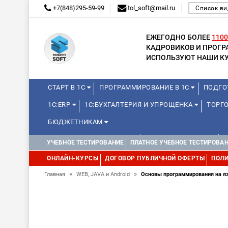
+7(848)295-59-99
tol_soft@mail.ru
Список ви
ЕЖЕГОДНО БОЛЕЕ
1100
КАДРОВИКОВ И ПРОГ
ИСПОЛЬЗУЮТ НАШИ КУ
СТАРТ В 1С
ПРОГРАММИРОВАНИЕ В 1С
ПОДГО
1С:ERP
1С:БУХГАЛТЕРИЯ И УПРОЩЕНКА
ТОРГО
БЮДЖЕТНИКАМ
КУРСЫ ДЛЯ ШКОЛЬНИКОВ
ДЛЯ ШКОЛЬНИКОВ
УЧЕБНОЕ ТЕСТИРОВАНИЕ
ПЛАТНОЕ УЧЕБНОЕ ТЕСТИРОВА
WEB, JAVA И ANDROID
ОНЛАЙН-КУРСЫ
ДОГОВОР ПУБЛИЧНОЙ ОФЕРТЫ
ПОЛИ
»
»
Главная
WEB, JAVA и Android
Основы программирования на я