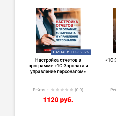
ХИ
.08.2026
НАЧАЛО:
14.08.2026
в в
«1С:Зарплата и управление
Ста
лата и
персоналом для
алом»
начинающих»
(0.0)
Рейтинг
:
(0.0)
Р
2424 руб.