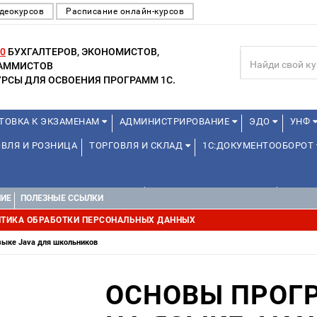
деокурсов
Расписание онлайн-курсов
0
БУХГАЛТЕРОВ, ЭКОНОМИСТОВ,
РАММИСТОВ
РСЫ ДЛЯ ОСВОЕНИЯ ПРОГРАММ 1С.
ТОВКА К ЭКЗАМЕНАМ
АДМИНИСТРИРОВАНИЕ
ЭДО
УНФ
ВЛЯ И РОЗНИЦА
ТОРГОВЛЯ И СКЛАД
1С:ДОКУМЕНТООБОРОТ
1С:УПРАВЛЕНИЕ ХОЛДИНГОМ
УПРАВЛЕНИЕ ПРОЕКТАМИ
УПРАВ
НИЕ
ПОЛЕЗНЫЕ ССЫЛКИ
ТИКА ОБРАБОТКИ ПЕРСОНАЛЬНЫХ ДАННЫХ
зыке Java для школьников
ОСНОВЫ ПРОГ