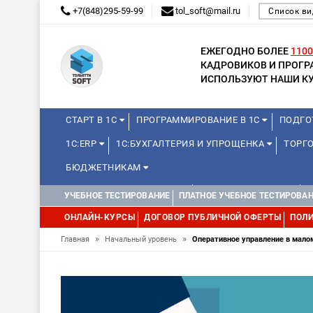
+7(848)295-59-99
tol_soft@mail.ru
Список ви
ЕЖЕГОДНО БОЛЕЕ
1100
КАДРОВИКОВ И ПРОГ
ИСПОЛЬЗУЮТ НАШИ КУ
СТАРТ В 1С
ПРОГРАММИРОВАНИЕ В 1С
ПОДГО
1С:ERP
1С:БУХГАЛТЕРИЯ И УПРОЩЕНКА
ТОРГО
БЮДЖЕТНИКАМ
КУРСЫ ДЛЯ ШКОЛЬНИКОВ
ДЛЯ ШКОЛЬНИКОВ
УЧЕБНОЕ ТЕСТИРОВАНИЕ
ПЛАТНОЕ УЧЕБНОЕ ТЕСТИРОВА
WEB, JAVA И ANDROID
ОНЛАЙН-КУРСЫ
ДОГОВОР ПУБЛИЧНОЙ ОФЕРТЫ
ПОЛИ
»
»
Главная
Начальный уровень
Оперативное управление в мало