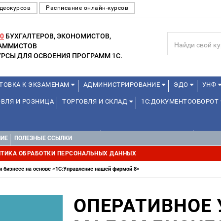
деокурсов
Расписание онлайн-курсов
0
БУХГАЛТЕРОВ, ЭКОНОМИСТОВ,
РАММИСТОВ
РСЫ ДЛЯ ОСВОЕНИЯ ПРОГРАММ 1С.
ТОВКА К ЭКЗАМЕНАМ
АДМИНИСТРИРОВАНИЕ
ЭДО
УНФ
ВЛЯ И РОЗНИЦА
ТОРГОВЛЯ И СКЛАД
1С:ДОКУМЕНТООБОРОТ
1С:УПРАВЛЕНИЕ ХОЛДИНГОМ
УПРАВЛЕНИЕ ПРОЕКТАМИ
УПРАВ
НИЕ
ПОЛЕЗНЫЕ ССЫЛКИ
ТИКА ОБРАБОТКИ ПЕРСОНАЛЬНЫХ ДАННЫХ
м бизнесе на основе «1С:Управление нашей фирмой 8»
ОПЕРАТИВНОЕ 