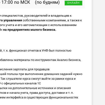
- 17:00 по МСК
(по будням)
ОНЛАЙН
у
специалистов, руководителей и владельцев к
го управления
собственными компаниями, а также к
ого учета и его автоматизации с использованием
» на предприятиях малого бизнеса.
, т. к. функционал отчетов в УНФ был полностью
обавлены материалы по инструментам Анализ бизнеса,
числения зарплаты для продавцов
льшей пользы при выполнении домашних заданий нужно
Так слушатели курса смогут выйти за рамки курса и
Ф с официальных каналов 1С
сылки на дополнительные источники и описания
ов и начала учета, права доступа, доставки и т. п.
нием интерфейса в существующих функциональностях