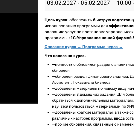
03.02.2027 - 05.02.2027
10:00 
Цель курса:
обеспечить
быструю подготовк
использованию программы для
эффективно
оказанию услуг по постановке управленческ
программы
«1С:Управление нашей фирмой 8
Описание курса →
Программа курса →
Что нового на курсе:
—
полностью обновился раздел с аналитикой
обновлен
—
обновлен раздел финансового анализа. Д
Ассистент, Показатели бизнеса
—
добавлены материалы по новому виду на
—
добавлены 3 домашних задания. Для бо
обратиться к дополнительным материалам. 
научатся пользоваться материалами по УН
—
добавлены краткие материалы, а также с
различных настроек программы, ввода остатк
—
прочие обновления, связанные с измене