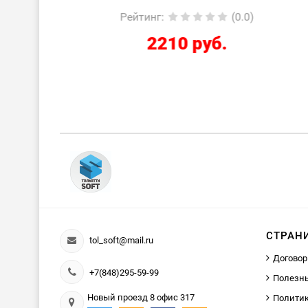
0.0)
Рейтинг
:
(0.0)
Ре
2210 руб.
СТРАН
tol_soft@mail.ru
Договор
+7(848)295-59-99
Полезн
Новый проезд 8 офис 317
Политик