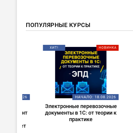
ПОПУЛЯРНЫЕ КУРСЫ
ХИТ!
НОВИНКА
08.2026
НАЧАЛО:
18.08.2026
ену
Электронные перевозочные
Испо
ьтант
документы в 1С: от теории к
ст
практике
(
 учет