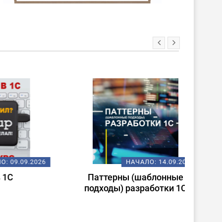
09.2026
НАЧАЛО:
14.09.2026
Паттерны (шаблонные
По
подходы) разработки 1С
1С:С
«1С: